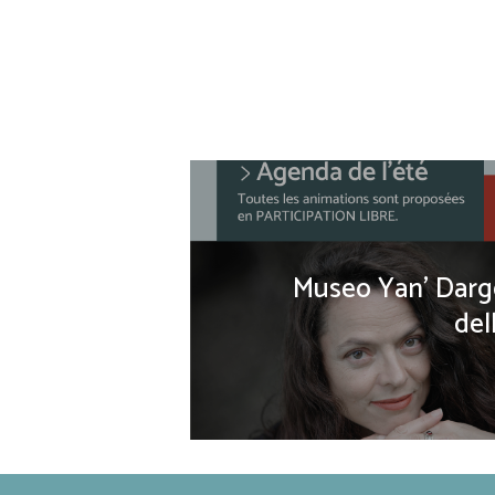
Museo Yan' Darge
del