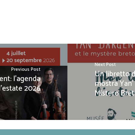
Next Post
Previous Post
Un libretto di
nt: l'agenda
mostra Yan' 
l'estate 2026
Mistero Bre