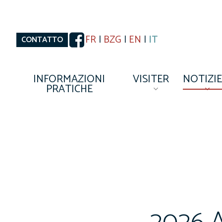
Skip
to
main
content
FR
|
BZG
|
EN
|
IT
CONTATTO
INFORMAZIONI
VISITER
NOTIZI
PRATICHE