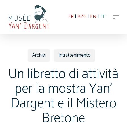
Skip
to
Menu
main
FR
|
BZG
|
EN
|
IT
content
Archivi
Intrattenimento
Un libretto di attività
per la mostra Yan’
Dargent e il Mistero
Bretone