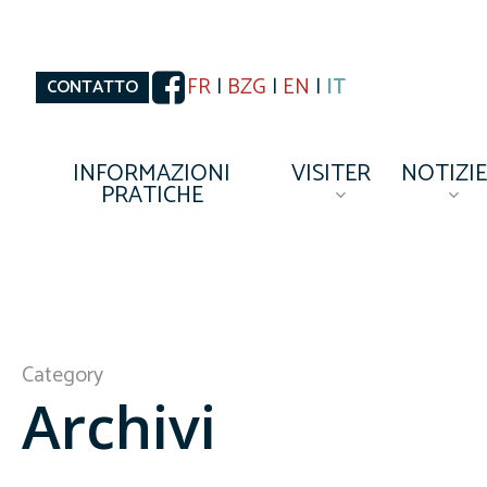
Skip
to
main
content
FR
|
BZG
|
EN
|
IT
CONTATTO
INFORMAZIONI
VISITER
NOTIZIE
PRATICHE
Category
Archivi