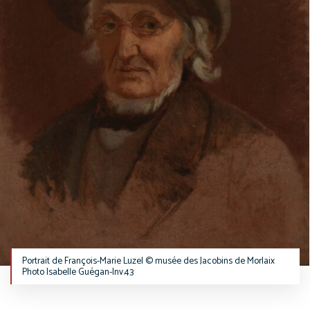
Portrait de François-Marie Luzel © musée des Jacobins de Morlaix
Photo Isabelle Guégan-Inv.43