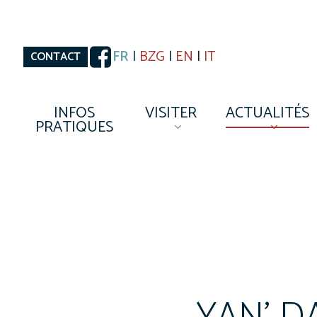
Skip
to
main
content
FR
|
BZG
|
EN
|
IT
CONTACT
INFOS
VISITER
ACTUALITÉS
PRATIQUES