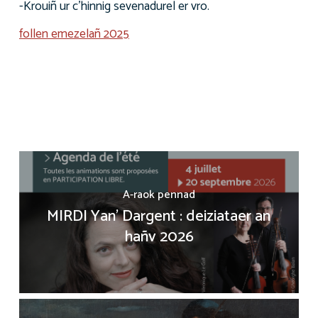
-Krouiñ ur c’hinnig sevenadurel er vro.
follen emezelañ 2025
A-raok pennad
MIRDI Yan' Dargent : deiziataer an
hañv 2026