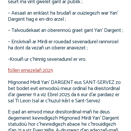
seurt ma vint gwelet gant ar publik ;
– Aesaat an enklast ha brudañ ar ouiziegezh war Yan’
Dargent hag e en-dro arzel ;
– Talvoudekaat an oberennoù graet gant Yan’ Dargent ;
– Enskrivañ ar Mirdi er rouedad sevenadurel rannvroel
ha dont da vezañ un oberer anavezet ;
-Krouiñ ur c’hinnig sevenadurel er vro.
follen emezelañ 2025
Mignoned Mirdi Yan’ DARGENT eus SANT-SERVEZ zo
bet bodet evit emvodoù meur ordinal ha dreistordinal
d’ar gwener 11 a viz Ebrel 2025 da 6 eur d’ar pardaez er
sal Ti Leon (sal ar c’huzul-kêr) e Sant-Servez
E-pad an emvod meur dresitordinal-mañ he deus
degemeret kevredigezh Mignoned Mirdi Yan’ Dargent
statudoù hor c’hevredigezh abaoe he c’hrouidigezh
d’an 21 a viz Even 1989. A-drugarez d’an adaozañ-mañ