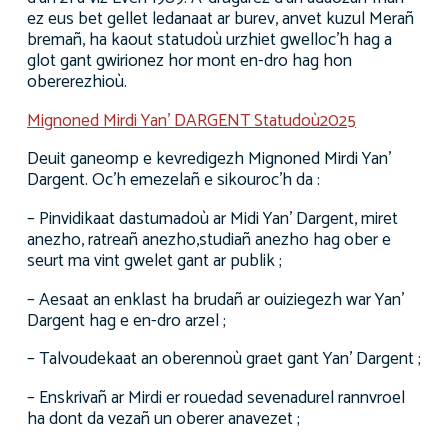
ez eus bet gellet ledanaat ar burev, anvet kuzul Merañ
bremañ, ha kaout statudoù urzhiet gwelloc’h hag a
glot gant gwirionez hor mont en-dro hag hon
obererezhioù.
Mignoned Mirdi Yan’ DARGENT Statudoù2025
Deuit ganeomp e kevredigezh Mignoned Mirdi Yan’
Dargent. Oc’h emezelañ e sikouroc’h da :
– Pinvidikaat dastumadoù ar Midi Yan’ Dargent, miret
anezho, ratreañ anezho,studiañ anezho hag ober e
seurt ma vint gwelet gant ar publik ;
– Aesaat an enklast ha brudañ ar ouiziegezh war Yan’
Dargent hag e en-dro arzel ;
– Talvoudekaat an oberennoù graet gant Yan’ Dargent ;
– Enskrivañ ar Mirdi er rouedad sevenadurel rannvroel
ha dont da vezañ un oberer anavezet ;