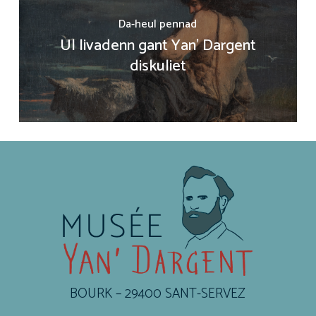
Da-heul pennad
Ul livadenn gant Yan' Dargent
diskuliet
BOURK – 29400 SANT-SERVEZ