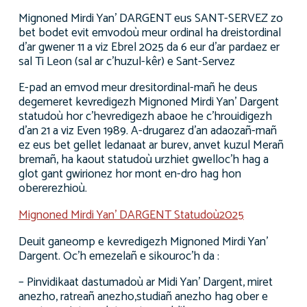
Mignoned Mirdi Yan’ DARGENT eus SANT-SERVEZ zo
bet bodet evit emvodoù meur ordinal ha dreistordinal
d’ar gwener 11 a viz Ebrel 2025 da 6 eur d’ar pardaez er
sal Ti Leon (sal ar c’huzul-kêr) e Sant-Servez
E-pad an emvod meur dresitordinal-mañ he deus
degemeret kevredigezh Mignoned Mirdi Yan’ Dargent
statudoù hor c’hevredigezh abaoe he c’hrouidigezh
d’an 21 a viz Even 1989. A-drugarez d’an adaozañ-mañ
ez eus bet gellet ledanaat ar burev, anvet kuzul Merañ
bremañ, ha kaout statudoù urzhiet gwelloc’h hag a
glot gant gwirionez hor mont en-dro hag hon
obererezhioù.
Mignoned Mirdi Yan’ DARGENT Statudoù2025
Deuit ganeomp e kevredigezh Mignoned Mirdi Yan’
Dargent. Oc’h emezelañ e sikouroc’h da :
– Pinvidikaat dastumadoù ar Midi Yan’ Dargent, miret
anezho, ratreañ anezho,studiañ anezho hag ober e