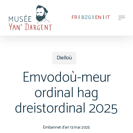
Skip
to
Menu
main
FR
|
BZG
|
EN
|
IT
content
Dielloù
Emvodoù-meur
ordinal hag
dreistordinal 2025
13 mai 2025